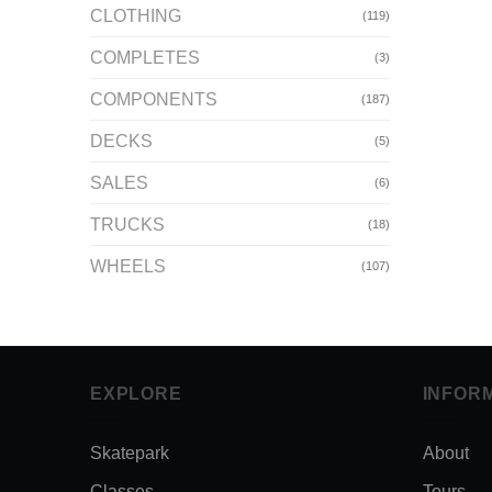
CLOTHING
(119)
COMPLETES
(3)
COMPONENTS
(187)
DECKS
(5)
SALES
(6)
TRUCKS
(18)
WHEELS
(107)
EXPLORE
INFOR
Skatepark
About
Classes
Tours