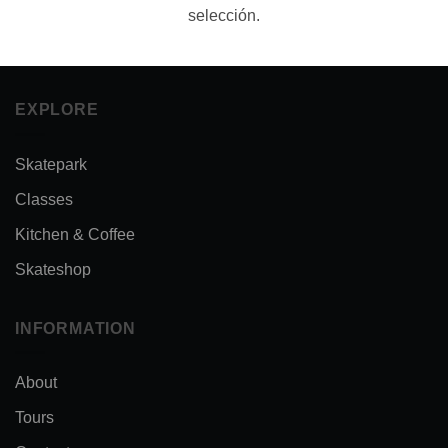
selección.
EXPLORE
Skatepark
Classes
Kitchen & Coffee
Skateshop
INFORMATION
About
Tours