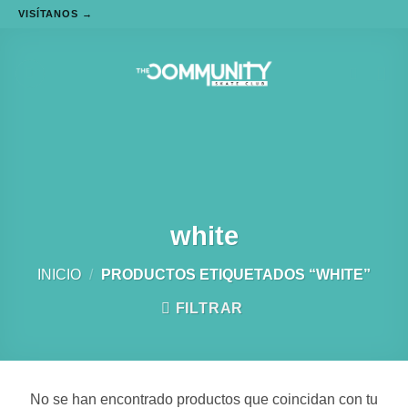
VISÍTANOS →
Saltar
al
contenido
white
INICIO
/
PRODUCTOS ETIQUETADOS “WHITE”
FILTRAR
No se han encontrado productos que coincidan con tu